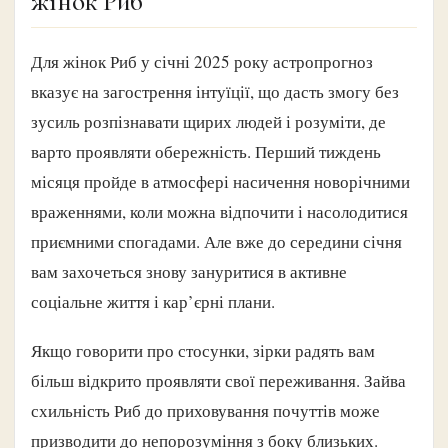
жінок Риб
Для жінок Риб у січні 2025 року астропрогноз
вказує на загострення інтуїції, що дасть змогу без
зусиль розпізнавати щирих людей і розуміти, де
варто проявляти обережність. Перший тиждень
місяця пройде в атмосфері насичення новорічними
враженнями, коли можна відпочити і насолодитися
приємними спогадами. Але вже до середини січня
вам захочеться знову зануритися в активне
соціальне життя і кар’єрні плани.
Якщо говорити про стосунки, зірки радять вам
більш відкрито проявляти свої переживання. Зайва
схильність Риб до приховування почуттів може
призводити до непорозуміння з боку близьких.