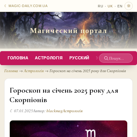
·
·
☾ MAGIC-DAILY.COM.UA
RU
UK
EN
Магический портал
ГОЛОВНА
АСТРОЛОГІЯ
РУССКИЙ
УКРАЇНСЬКА
EN
Пошук
по
Головна
→
Астрологія
→
Гороскоп на січень 2025 року для Скорпіонів
сайту
Гороскоп на січень 2025 року для
Скорпіонів
☾ 07.01.2025
Автор:
blackmag
Астрологія