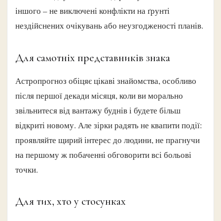
іншого – не виключені конфлікти на ґрунті
нездійснених очікувань або неузгодженості планів.
Для самотніх представників знака
Астропрогноз обіцяє цікаві знайомства, особливо
після першої декади місяця, коли ви морально
звільнитеся від вантажу буднів і будете більш
відкриті новому. Але зірки радять не квапити події:
проявляйте щирий інтерес до людини, не прагнучи
на першому ж побаченні обговорити всі больові
точки.
Для тих, хто у стосунках