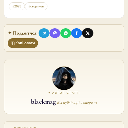
#2025
#скорпион
✦ Поділитися:
Копіювати
✦ АВТОР СТАТТІ
blackmag
Всі публікації автора →