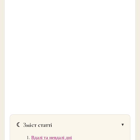
☾ Зміст статті
Вдалі та невдалі дні