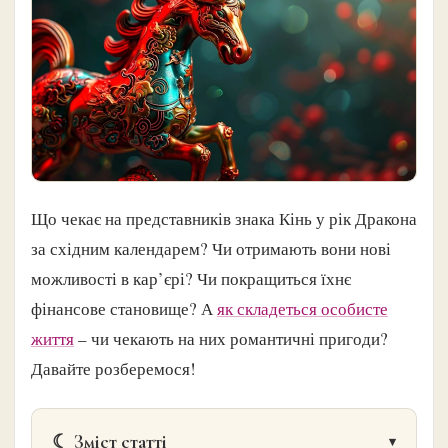
Що чекає на представників знака Кінь у рік Дракона
за східним календарем? Чи отримають вони нові
можливості в кар’єрі? Чи покращиться їхнє
фінансове становище? А
як складеться особисте
життя
– чи чекають на них романтичні пригоди?
Давайте розберемося!
☾ Зміст статті