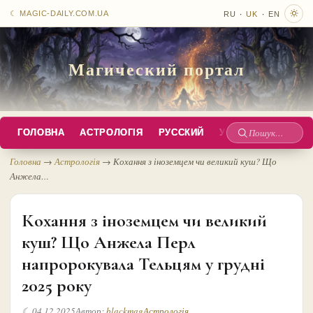
·
·
☾ MAGIC-DAILY.COM.UA
RU
UK
EN
Магический портал
ГОЛОВНА
АСТРОЛОГІЯ
РУССКИЙ
УКРАЇНСЬКА
EN
Пошук
по
Головна
→
Астрологія
→
Кохання з іноземцем чи великий куш? Що
Анжела…
сайту
Кохання з іноземцем чи великий
куш? Що Анжела Перл
напророкувала Тельцям у грудні
2025 року
☾ 04.12.2025
Автор:
blackmag
Астрологія