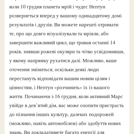
коли 10 грудня планета мрій і чудес Нептун
розвернеться вперед у вашому одинадцятому домі
результатів і друзів. Ви можете нарешті отримати
те, про що довго візуалізували та мріяли, або
завершити важливий цикл, що тривав останні 14
років, знявши рожеві окуляри та чітко усвідомивши,
у якому напрямку рухатися далі. Можливо, ваше
оточення зміниться, оскільки деякі люди
перестануть відповідати вашим новим цілям і
цінностям, і Нептун «розчинить» їх із вашого
життя. Починаючи з 16 грудня, коли активний Марс
увійде в дев’ятий дім, вас може охопити пристрасть
до пізнання інших культур, далеких подорожей
(можливо, навіть автомобілем) або здобуття нових
знань. Ви докладатимете багато енергії для