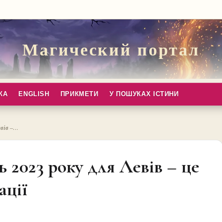
Магический портал
КА
ENGLISH
ПРИКМЕТИ
У ПОШУКАХ ІСТИНИ
евів –…
 2023 року для Левів – це
ації