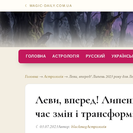
☾ MAGIC-DAILY.COM.UA
ГОЛОВНА
АСТРОЛОГІЯ
РУССКИЙ
УКРАЇНСЬ
Головна
→
Астрологія
→
Леви, вперед! Липень 2023 року для Л
Леви, вперед! Липень
час змін і трансформ
☾ 03.07.2023
Автор:
blackmag
Астрологія