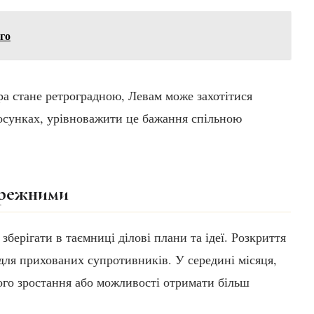
го
ра стане ретроградною, Левам може захотітися
осунках, урівноважити це бажання спільною
бережними
берігати в таємниці ділові плани та ідеї. Розкриття
ля прихованих супротивників. У середині місяця,
ого зростання або можливості отримати більш