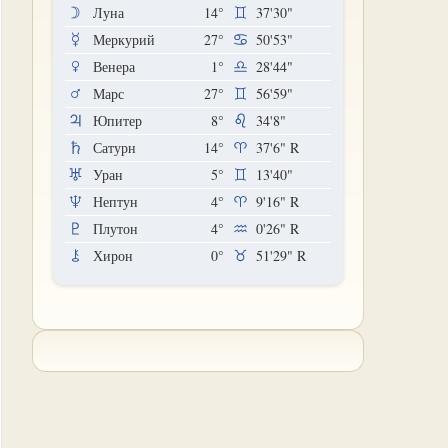
Луна
14°
37'30"
Меркурий
27°
50'53"
Венера
1°
28'44"
Марс
27°
56'59"
Юпитер
8°
34'8"
Сатурн
14°
37'6"
R
Уран
5°
13'40"
Нептун
4°
9'16"
R
Плутон
4°
0'26"
R
Хирон
0°
51'29"
R