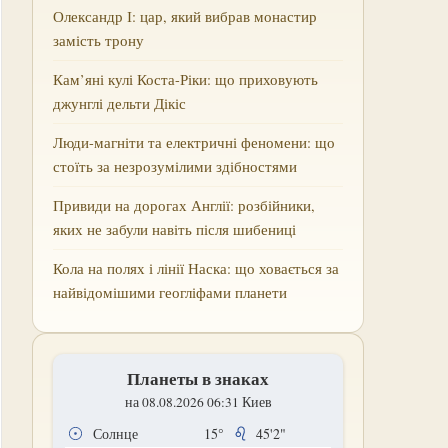
Олександр І: цар, який вибрав монастир
замість трону
Кам’яні кулі Коста-Ріки: що приховують
джунглі дельти Дікіс
Люди-магніти та електричні феномени: що
стоїть за незрозумілими здібностями
Привиди на дорогах Англії: розбійники,
яких не забули навіть після шибениці
Кола на полях і лінії Наска: що ховається за
найвідомішими геогліфами планети
Планеты в знаках
на 08.08.2026 06:31 Киев
Солнце
15°
45'2"