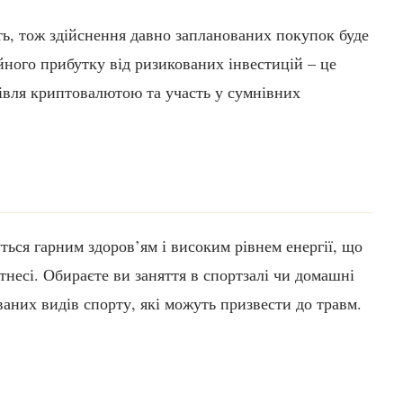
ть, тож здійснення давно запланованих покупок буде
йного прибутку від ризикованих інвестицій – це
ргівля криптовалютою та участь у сумнівних
ься гарним здоров’ям і високим рівнем енергії, що
тнесі. Обираєте ви заняття в спортзалі чи домашні
аних видів спорту, які можуть призвести до травм.