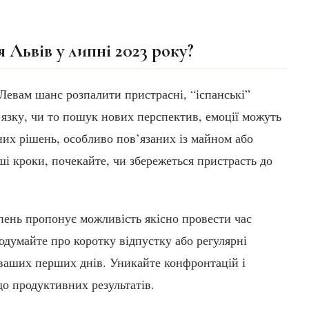
 Львів у липні 2023 року?
Левам шанс розпалити пристрасні, “іспанські”
’язку, чи то пошук нових перспектив, емоції можуть
их рішень, особливо пов’язаних із майном або
і кроки, почекайте, чи збережеться пристрасть до
ипень пропонує можливість якісно провести час
Подумайте про коротку відпустку або регулярні
 ваших перших днів. Уникайте конфронтацій і
до продуктивних результатів.