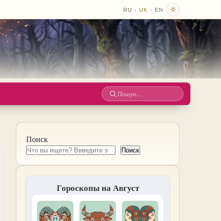
·
·
RU
UK
EN
Пошук
по
сайту
Поиск
Поиск
Гороскопы на Август