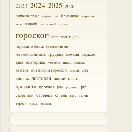
2024
2025
2023
2026
близнюки
анжела перл
астрология
вересень
водолій
весы
восточный гороскоп
гороскоп
гороскоп на день
гороскоп на місяць
гороскоп на рік
грудень
дзеркало
дарувати
гороскоп на тиждень
діва
езотерика
жовтень
знаки
зодиака
лев
квітень
китайский гороскоп
козоріг
листопад
липень
овен
лютий
прикмети
прогноз
рак
рібі
родимки
скорпион
стрілець
січень
таро
телец
терези
тілець
червень