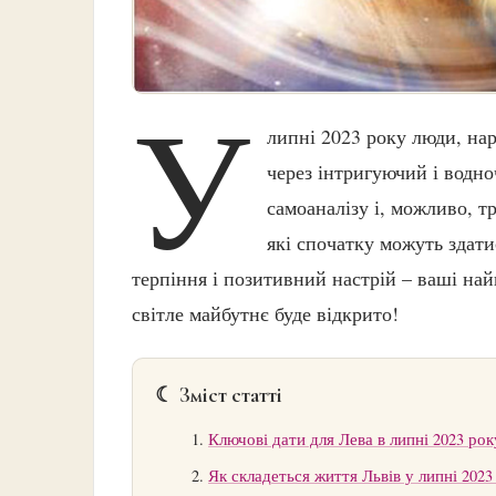
У
липні 2023 року люди, нар
через інтригуючий і водно
самоаналізу і, можливо, т
які спочатку можуть здат
терпіння і позитивний настрій – ваші най
світле майбутнє буде відкрито!
☾ Зміст статті
Ключові дати для Лева в липні 2023 рок
Як складеться життя Львів у липні 2023