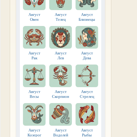
Август
Август
Август
Овен
Телец
Близнецы
Август
Август
Август
Рак
Лев
Дева
Август
Август
Август
Весы
Скорпион
Стрелец
Август
Август
Август
Козерог
Водолей
Рыбы