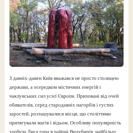
З давніх-давен Київ вважався не просто столицею
держави, а осередком містичних енергій і
чаклунських сил усієї Європи. Приховані від очей
обивателів, серед стародавніх пагорбів і густих
заростей, розташувалися місця, що століттями
притягували магів і відьом. Особливу популярність
здобула Лиса гора в районі Видубичів, найбільш