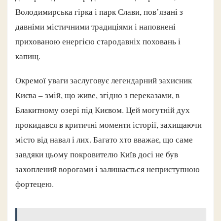
Володимирська гірка і парк Слави, пов’язані з
давніми містичними традиціями і наповнені
прихованою енергією стародавніх поховань і
капищ.
Окремої уваги заслуговує легендарний захисник
Києва – змій, що живе, згідно з переказами, в
Блакитному озері під Києвом. Цей могутній дух
прокидався в критичні моменти історії, захищаючи
місто від навал і лих. Багато хто вважає, що саме
завдяки цьому покровителю Київ досі не був
захоплений ворогами і залишається неприступною
фортецею.