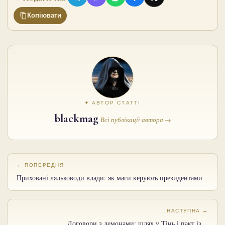
Копіювати
✦ АВТОР СТАТТІ
blackmag
Всі публікації автора →
← ПОПЕРЕДНЯ
Приховані ляльководи влади: як маги керують президентами
НАСТУПНА →
Договори з демонами: шлях у Тінь і пакт із…