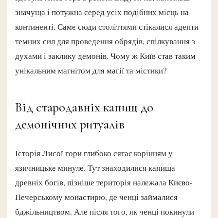
значуща і потужна серед усіх подібних місць на
континенті. Саме сюди століттями стікалися адепти
темних сил для проведення обрядів, спілкування з
духами і заклику демонів. Чому ж Київ став таким
унікальним магнітом для магії та містики?
Від стародавніх капищ до
демонічних ритуалів
Історія Лисої гори глибоко сягає корінням у
язичницьке минуле. Тут знаходилися капища
древніх богів, пізніше територія належала Києво-
Печерському монастирю, де ченці займалися
бджільництвом. Але після того, як ченці покинули