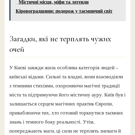
Містичні місця, міфи та легенди
Кіровоградщини: подорож у таємничий світ
Загадки, які не терплять чужих
очей
У Києві завжди жила особлива категорія людей –
київські відьми. Сильні та владні, вони взаємодіяли
з темними стихіями, охороняючи магічні традиції
міста та підтримуючи його містичну ауру. Київ був і
залишається серцем магічних практик Європи,
приваблюючи тих, хто готовий торкнутися таємних
знань і темного боку реальності. Утім,
попереджають маги, ці сили не терплять зневаги й