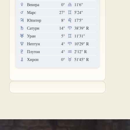
Венера
0°
11'6"
Марс
27°
5'24"
Юпитер
8°
17'5"
Сатурн
14°
38'39"
R
Уран
5°
11'31"
Нептун
4°
10'29"
R
Плутон
4°
2'12"
R
Хирон
0°
51'45"
R