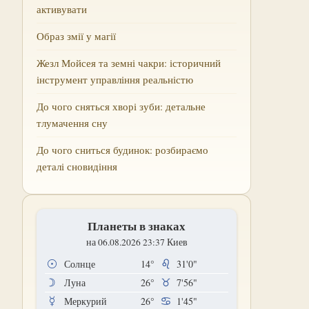
активувати
Образ змії у магії
Жезл Мойсея та земні чакри: історичний
інструмент управління реальністю
До чого сняться хворі зуби: детальне
тлумачення сну
До чого сниться будинок: розбираємо
деталі сновидіння
Планеты в знаках
на 06.08.2026 23:37 Киев
Солнце
14°
31'0"
Луна
26°
7'56"
Меркурий
26°
1'45"