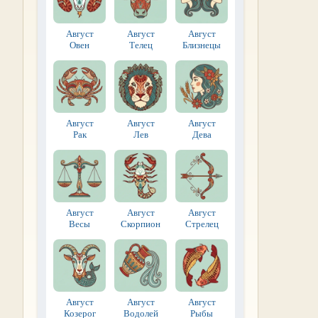
Август
Август
Август
Овен
Телец
Близнецы
Август
Август
Август
Рак
Лев
Дева
Август
Август
Август
Весы
Скорпион
Стрелец
Август
Август
Август
Козерог
Водолей
Рыбы