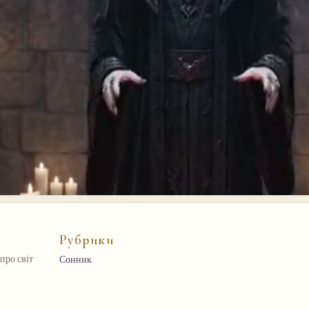
Рубрики
про світ
Сонник