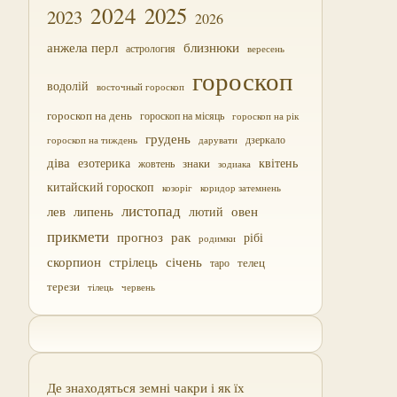
2024
2025
2023
2026
близнюки
анжела перл
астрология
вересень
гороскоп
водолій
восточный гороскоп
гороскоп на день
гороскоп на місяць
гороскоп на рік
грудень
дзеркало
дарувати
гороскоп на тиждень
діва
езотерика
квітень
жовтень
знаки
зодиака
китайский гороскоп
козоріг
коридор затемнень
листопад
лев
липень
овен
лютий
прикмети
прогноз
рак
рібі
родимки
скорпион
стрілець
січень
таро
телец
терези
тілець
червень
Де знаходяться земні чакри і як їх