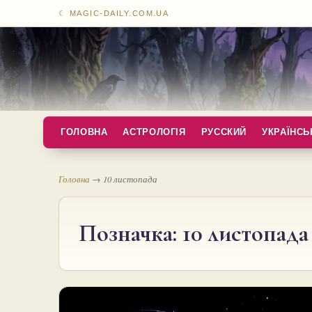
☾ MAGIC-DAILY.COM.UA
ГОЛОВНА
АСТРОЛОГІЯ
РУССКИЙ
УКРАЇНСЬ
Головна
→
10 листопада
Позначка:
10 листопада