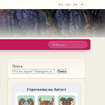
·
·
RU
UK
EN
Пошук
по
сайту
Поиск
Поиск
Гороскопы на Август