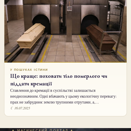
У ПОШУКАХ ІСТИНИ
Що краще: поховати тіло померлого чи
піддати кремації
Ставлення до кремації в суспільстві залишається
неоднозначним. Одні вбачають у цьому екологічну перевагу:
прах не забруднює землю трупними отрутами, а,…
☾ 16.07.2025
✦ МАГИЧЕСКИЙ ПОРТАЛ ✦