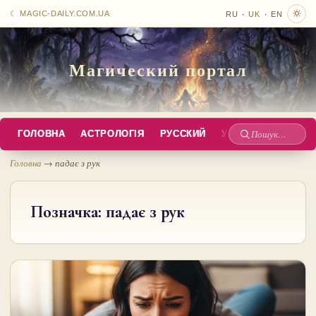
·
·
☾ MAGIC-DAILY.COM.UA
RU
UK
EN
Магический портал
ГОЛОВНА
АСТРОЛОГІЯ
РУССКИЙ
УКРАЇНСЬКА
EN
Пошук
по
Головна
→
падає з рук
сайту
Позначка:
падає з рук