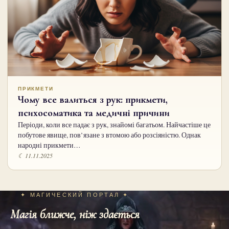
ПРИКМЕТИ
Чому все валиться з рук: прикмети,
психосоматика та медичні причини
Періоди, коли все падає з рук, знайомі багатьом. Найчастіше це
побутове явище, пов’язане з втомою або розсіяністю. Однак
народні прикмети…
☾ 11.11.2025
✦ МАГИЧЕСКИЙ ПОРТАЛ ✦
Магія ближче, ніж здається