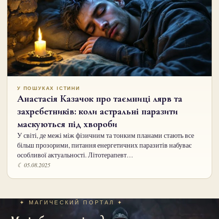
У ПОШУКАХ ІСТИНИ
Анастасія Казачок про таємниці лярв та
захребетників: коли астральні паразити
маскуються під хвороби
У світі, де межі між фізичним та тонким планами стають все
більш прозорими, питання енергетичних паразитів набуває
особливої актуальності. Літотерапевт…
☾ 05.08.2025
✦ МАГИЧЕСКИЙ ПОРТАЛ ✦