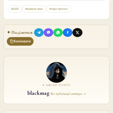
#2026
#анжела перл
#таро-прогноз
✦ Поділитися:
Копіювати
✦ АВТОР СТАТТІ
blackmag
Всі публікації автора →