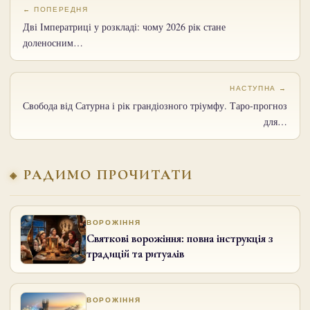
← ПОПЕРЕДНЯ
Дві Імператриці у розкладі: чому 2026 рік стане
доленосним…
НАСТУПНА →
Свобода від Сатурна і рік грандіозного тріумфу. Таро-прогноз
для…
РАДИМО ПРОЧИТАТИ
ВОРОЖІННЯ
Святкові ворожіння: повна інструкція з
традицій та ритуалів
ВОРОЖІННЯ