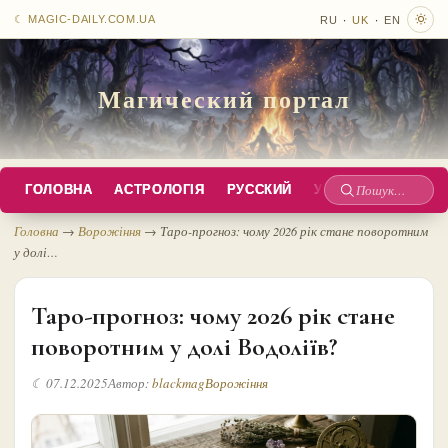
·
·
☾ MAGIC-DAILY.COM.UA
RU
UK
EN
Магический портал
ГОЛОВНА
АСТРОЛОГІЯ
РУССКИЙ
УКРАЇНСЬКА
EN
Пошук
по
Головна
→
Ворожіння
→
Таро-прогноз: чому 2026 рік стане поворотним
у долі…
сайту
Таро-прогноз: чому 2026 рік стане
поворотним у долі Водоліїв?
☾ 07.12.2025
Автор:
blackmag
Ворожіння