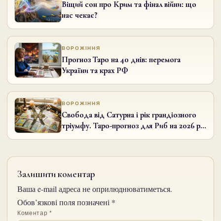
Віщий сон про Крим та фінал війни: що
нас чекає?
ВОРОЖІННЯ
Прогноз Таро на 40 днів: перемога
України та крах РФ
ВОРОЖІННЯ
Свобода від Сатурна і рік грандіозного
тріумфу. Таро-прогноз для Риб на 2026 рік
від Анжели Перл
Залишити коментар
Ваша e-mail адреса не оприлюднюватиметься.
Обов’язкові поля позначені
*
Коментар
*