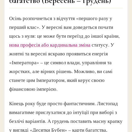
багатство (Вересень – Грудень)
Осінь розпочнеться з відчуття «першого разу у
перший клас». У вересні вам доведеться почати
щось з нуля: це може бути переїзд до іншої країни,
нова професія або кардинальна зміна
статусу. У
жовтні та вересні яскраво проявиться енергія
«Імператора» – це символ влади, управління та
жорстких, але вірних рішень. Можливо, ви самі
станете цим Імператором, який керує своєю
фінансовою імперією.
Кінець року буде просто фантастичним. Листопад
вимагатиме прислухатися до інтуїції при виборі з
безлічі варіантів. А грудень поставить масну крапку
у вигляді «Десятки Бубен» – карти багатства,