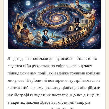
Люди здавна помічали дивну особливість: історія
людства ніби рухається по спіралі, час від часу
підкидаючи нам події, які є майже точними копіями
минулого. Періодичні повторення зустрічаються не
лише в глобальному розвитку цілих цивілізацій, але
й у біографіях видатних постатей. Що це: дія ще не
відкритих законів Всесвіту, містична «спіраль