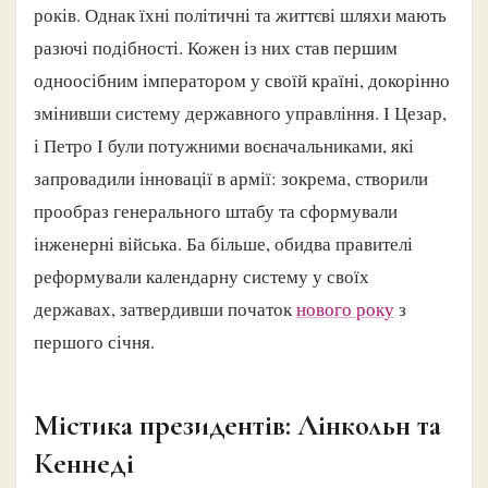
років. Однак їхні політичні та життєві шляхи мають
разючі подібності. Кожен із них став першим
одноосібним імператором у своїй країні, докорінно
змінивши систему державного управління. І Цезар,
і Петро І були потужними воєначальниками, які
запровадили інновації в армії: зокрема, створили
прообраз генерального штабу та сформували
інженерні війська. Ба більше, обидва правителі
реформували календарну систему у своїх
державах, затвердивши початок
нового року
з
першого січня.
Містика президентів: Лінкольн та
Кеннеді