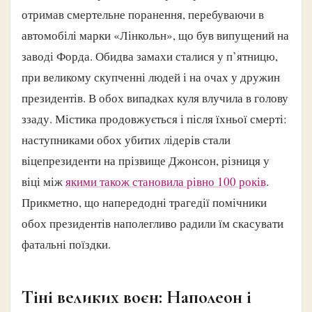
отримав смертельне поранення, перебуваючи в
автомобілі марки «Лінкольн», що був випущений на
заводі Форда. Обидва замахи сталися у п’ятницю,
при великому скупченні людей і на очах у дружин
президентів. В обох випадках куля влучила в голову
ззаду. Містика продовжується і після їхньої смерті:
наступниками обох убитих лідерів стали
віцепрезиденти на прізвище Джонсон, різниця у
віці між
якими також становила рівно 100 років
.
Прикметно, що напередодні трагедії помічники
обох президентів наполегливо радили їм скасувати
фатальні поїздки.
Тіні великих воєн: Наполеон і