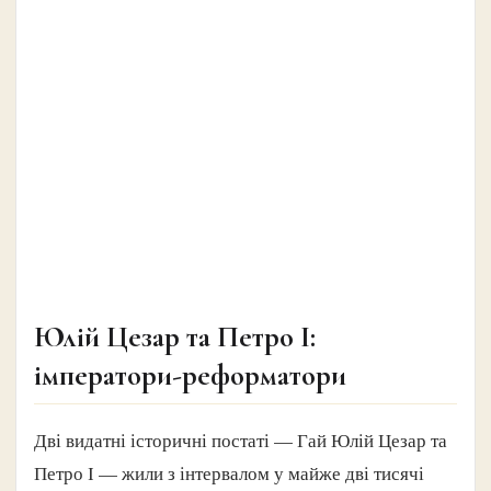
Юлій Цезар та Петро І:
імператори-реформатори
Дві видатні історичні постаті — Гай Юлій Цезар та
Петро І — жили з інтервалом у майже дві тисячі