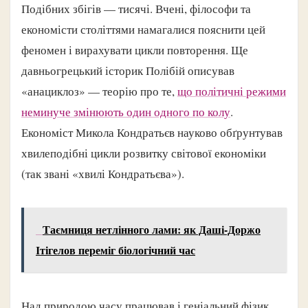
Подібних збігів — тисячі. Вчені, філософи та
економісти століттями намагалися пояснити цей
феномен і вирахувати цикли повторення. Ще
давньогрецький історик Полібій описував
«анациклоз» — теорію про те,
що політичні режими
неминуче змінюють один одного по колу
.
Економіст Микола Кондратьєв науково обґрунтував
хвилеподібні цикли розвитку світової економіки
(так звані «хвилі Кондратьєва»).
Таємниця нетлінного лами: як Даші-Доржо
Ітігелов переміг біологічний час
Над природою часу працював і геніальний фізик