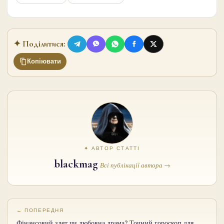
✦ Поділитися:
Копіювати
✦ АВТОР СТАТТІ
blackmag
Всі публікації автора →
← ПОПЕРЕДНЯ
Фінансовий злет чи любовна драма? Точний гороскоп для