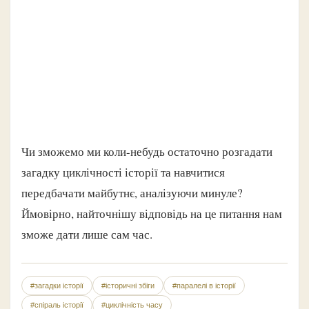
Чи зможемо ми коли-небудь остаточно розгадати
загадку циклічності історії та навчитися
передбачати майбутнє, аналізуючи минуле?
Ймовірно, найточнішу відповідь на це питання нам
зможе дати лише сам час.
#загадки історії
#історичні збіги
#паралелі в історії
#спіраль історії
#циклічність часу