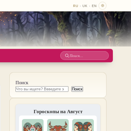
·
·
RU
UK
EN
Поиск
по
сайту
Поиск
Поиск
Гороскопы на Август