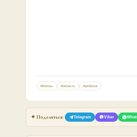
#боязнь
#нечисть
#ребенок
✦ Поделиться:
Telegram
Viber
What