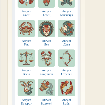
Август
Август
Август
Овен
Телец
Близнецы
Август
Август
Август
Рак
Лев
Дева
Август
Август
Август
Весы
Скорпион
Стрелец
Август
Август
Август
Козерог
Водолей
Рыбы