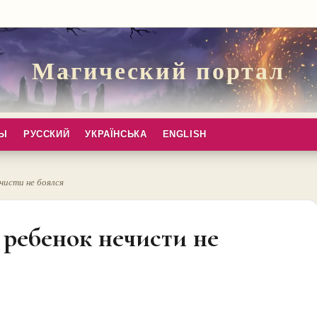
Магический портал
ПЫ
РУССКИЙ
УКРАЇНСЬКА
ENGLISH
чисти не боялся
 ребенок нечисти не