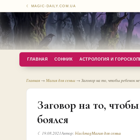
☾ MAGIC-DAILY.COM.UA
ГЛАВНАЯ
СОННИК
АСТРОЛОГИЯ И ГОРОСКО
Главная
→
Магия для семьи
→
Заговор на то, чтобы ребенок не
Заговор на то, чтобы
боялся
☾ 19.08.2021
Автор:
blackmag
Магия для семьи