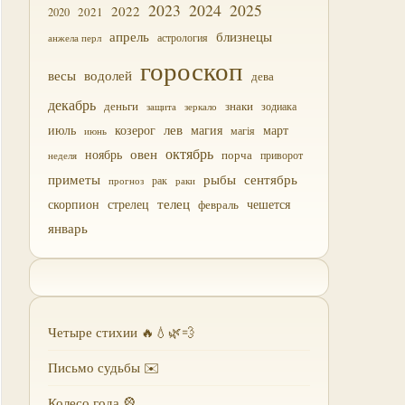
2023
2024
2025
2022
2021
2020
близнецы
апрель
астрология
анжела перл
гороскоп
водолей
весы
дева
декабрь
деньги
знаки
зодиака
зеркало
защита
лев
июль
магия
март
козерог
магія
июнь
октябрь
овен
ноябрь
порча
приворот
неделя
приметы
рыбы
сентябрь
прогноз
рак
раки
скорпион
стрелец
телец
чешется
февраль
январь
Четыре стихии 🔥💧🌿💨
Письмо судьбы ✉️
Колесо года 🎡