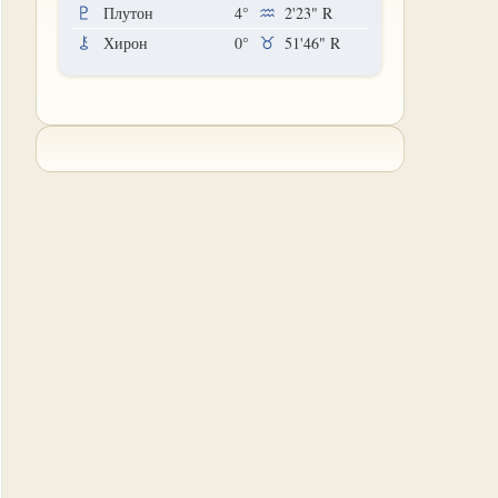
Плутон
4°
2'23"
R
Хирон
0°
51'46"
R