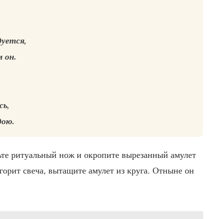
дуется,
 он.
сь,
дою.
ньте ритуальный нож и окропите вырезанный амулет
огорит свеча, вытащите амулет из круга. Отныне он