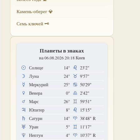
Камень-оберег 💎
Семь ключей 🗝
Планеты в знаках
на 06.08.2026 20:18 Киев
Солнце
14°
23'2"
Луна
24°
9'57"
Меркурий
25°
50'29"
Венера
0°
2'42"
Марс
26°
59'51"
Юпитер
8°
15'15"
Сатурн
14°
38'48"
R
Уран
5°
11'17"
Нептун
4°
10'37"
R