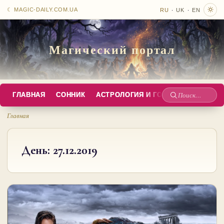
·
·
☾ MAGIC-DAILY.COM.UA
RU
UK
EN
Магический портал
ГЛАВНАЯ
СОННИК
АСТРОЛОГИЯ И ГОРОСКОПЫ
РУС
Поиск
по
Главная
сайту
День:
27.12.2019