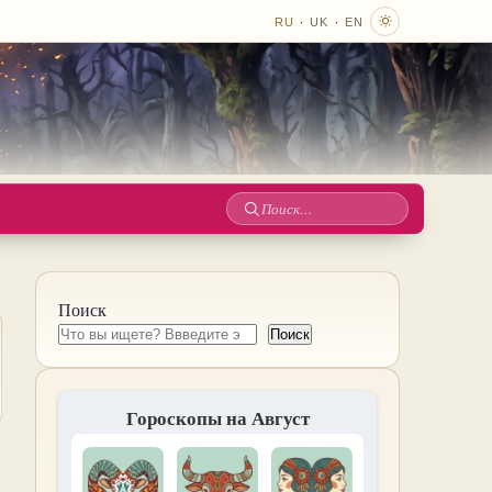
·
·
RU
UK
EN
Поиск
по
сайту
Поиск
Поиск
Гороскопы на Август