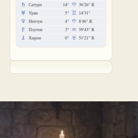
Сатурн
14°
36'26"
R
Уран
5°
14'31"
Нептун
4°
8'46"
R
Плутон
3°
59'43"
R
Хирон
0°
51'21"
R