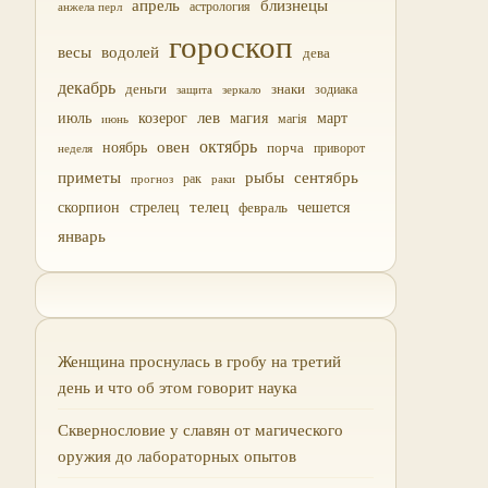
близнецы
апрель
астрология
анжела перл
гороскоп
водолей
весы
дева
декабрь
деньги
знаки
зодиака
зеркало
защита
лев
июль
магия
март
козерог
магія
июнь
октябрь
овен
ноябрь
порча
приворот
неделя
приметы
рыбы
сентябрь
прогноз
рак
раки
скорпион
стрелец
телец
чешется
февраль
январь
Женщина проснулась в гробу на третий
день и что об этом говорит наука
Сквернословие у славян от магического
оружия до лабораторных опытов