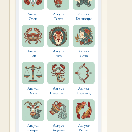
Август
Август
Август
Овен
Телец
Близнецы
Август
Август
Август
Рак
Лев
Дева
Август
Август
Август
Весы
Скорпион
Стрелец
Август
Август
Август
Козерог
Водолей
Рыбы