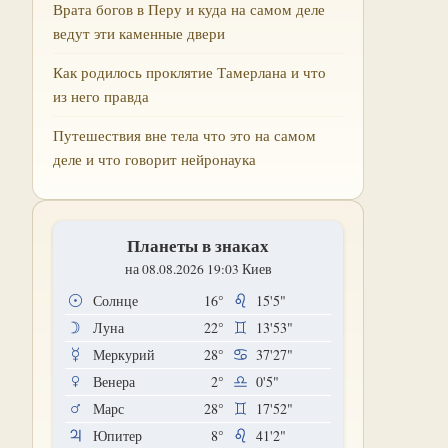
Врата богов в Перу и куда на самом деле
ведут эти каменные двери
Как родилось проклятие Тамерлана и что
из него правда
Путешествия вне тела что это на самом
деле и что говорит нейронаука
Планеты в знаках
на 08.08.2026 19:03 Киев
Солнце
16°
15'5"
Луна
22°
13'53"
Меркурий
28°
37'27"
Венера
2°
0'5"
Марс
28°
17'52"
Юпитер
8°
41'2"