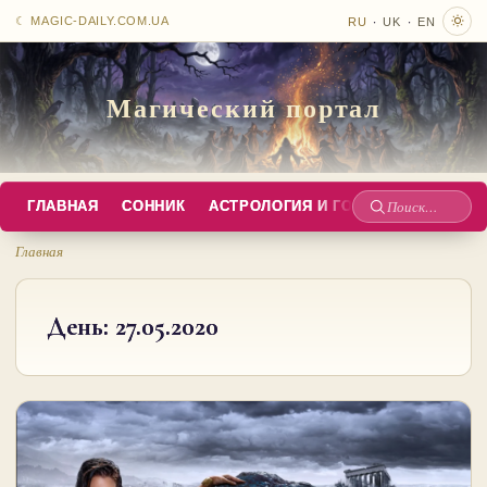
·
·
☾ MAGIC-DAILY.COM.UA
RU
UK
EN
Магический портал
ГЛАВНАЯ
СОННИК
АСТРОЛОГИЯ И ГОРОСКОПЫ
РУС
Поиск
по
Главная
сайту
День:
27.05.2020