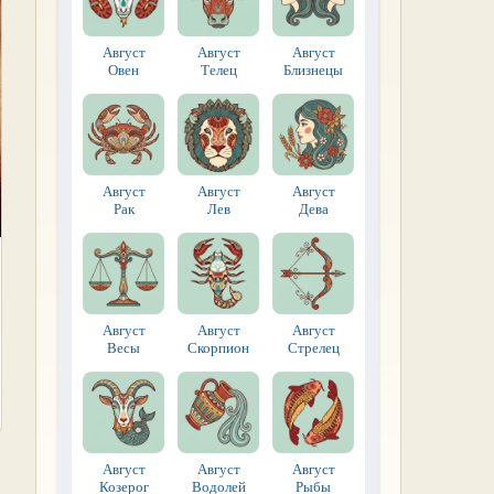
Август
Август
Август
Овен
Телец
Близнецы
Август
Август
Август
Рак
Лев
Дева
Август
Август
Август
Весы
Скорпион
Стрелец
Август
Август
Август
Козерог
Водолей
Рыбы