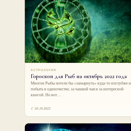
АСТРОЛОГИЯ
Гороскоп для Рыб на октябрь 2022 года
Многие Рыбы хотели бы «занырнуть» куда-то поглубже и
побыть в одиночестве, за чашкой чая и за интересной
книгой. Но вот…
☾ 03.10.2022