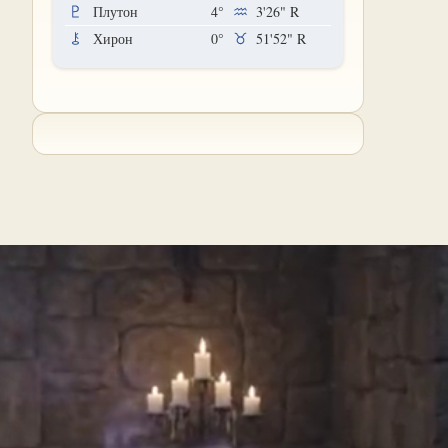
Плутон
4°
3'26"
R
Хирон
0°
51'52"
R