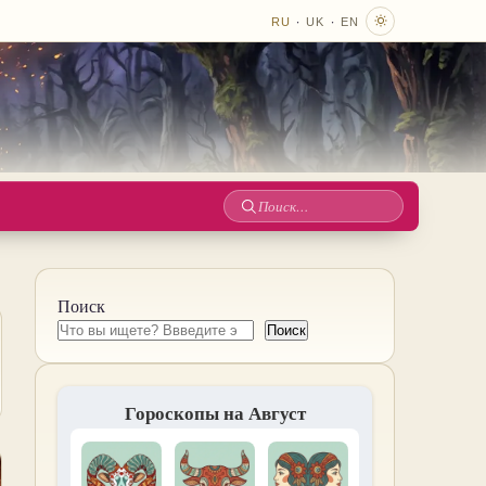
·
·
RU
UK
EN
Поиск
по
сайту
Поиск
Поиск
Гороскопы на Август