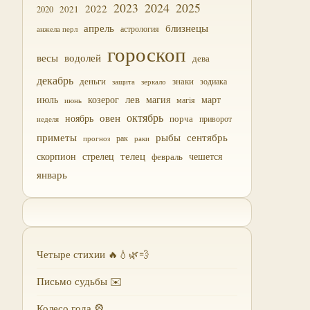
2023
2024
2025
2022
2021
2020
близнецы
апрель
астрология
анжела перл
гороскоп
водолей
весы
дева
декабрь
деньги
знаки
зодиака
зеркало
защита
лев
июль
магия
март
козерог
магія
июнь
октябрь
овен
ноябрь
порча
приворот
неделя
приметы
рыбы
сентябрь
прогноз
рак
раки
скорпион
стрелец
телец
чешется
февраль
январь
Четыре стихии 🔥💧🌿💨
Письмо судьбы ✉️
Колесо года 🎡