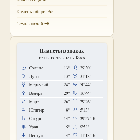
Камень-оберег 💎
Семь ключей 🗝
Планеты в знаках
на 06.08.2026 02:07 Киев
Солнце
13°
39'30"
Луна
13°
31'18"
Меркурий
24°
50'44"
Венера
29°
16'44"
Марс
26°
29'26"
Юпитер
8°
5'13"
Сатурн
14°
39'37"
R
Уран
5°
9'58"
Нептун
4°
11'18"
R