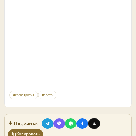
#катастрофы
#света
✦ Поделиться:
Копировать