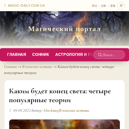
·
·
☾ MAGIC-DAILY.COM.UA
RU
UK
EN
Магический портал
ГЛАВНАЯ
СОННИК
АСТРОЛОГИЯ И ГОРОСКОПЫ
РУС
Поиск
по
Главная
→
В поисках истины
→
Каким будет конец света: четыре
популярные теории
сайту
Каким будет конец света: четыре
популярные теории
☾ 09.08.2021
Автор:
blackmag
В поисках истины