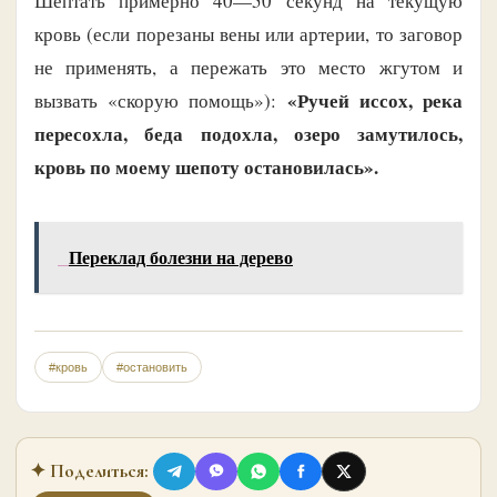
Шептать примерно 40—50 секунд на текущую
кровь (если порезаны вены или артерии, то заговор
не приме­нять, а пережать это место жгутом и
«Ручей иссох, река
вызвать «скорую помощь»):
пересохла, беда подохла, озе­ро замутилось,
кровь по моему шепоту остановилась».
Переклад болезни на дерево
#кровь
#остановить
✦ Поделиться: