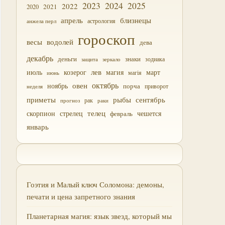
2023
2024
2025
2022
2021
2020
близнецы
апрель
астрология
анжела перл
гороскоп
водолей
весы
дева
декабрь
деньги
знаки
зодиака
зеркало
защита
лев
июль
магия
март
козерог
магія
июнь
октябрь
овен
ноябрь
порча
приворот
неделя
приметы
рыбы
сентябрь
прогноз
рак
раки
скорпион
стрелец
телец
чешется
февраль
январь
Гоэтия и Малый ключ Соломона: демоны,
печати и цена запретного знания
Планетарная магия: язык звезд, который мы