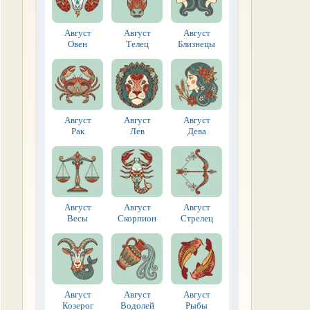
Август
Август
Август
Овен
Телец
Близнецы
Август
Август
Август
Рак
Лев
Дева
Август
Август
Август
Весы
Скорпион
Стрелец
Август
Август
Август
Козерог
Водолей
Рыбы