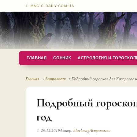
☾ MAGIC-DAILY.COM.UA
ГЛАВНАЯ
СОННИК
АСТРОЛОГИЯ И ГОРОСКО
Главная
→
Астрология
→
Подробный гороскоп для Козерогов н
Подробный гороскоп 
год
☾ 29.12.2019
Автор:
blackmag
Астрология