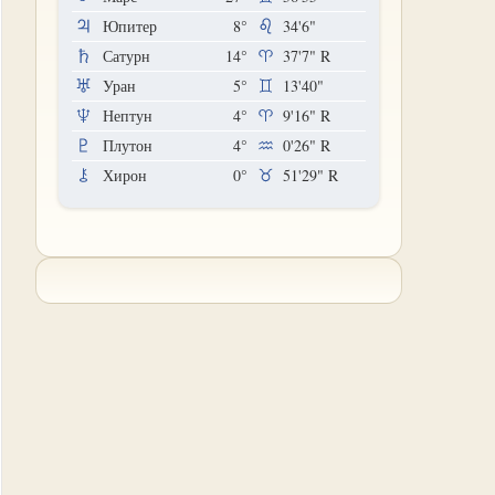
Юпитер
8°
34'6"
Сатурн
14°
37'7"
R
Уран
5°
13'40"
Нептун
4°
9'16"
R
Плутон
4°
0'26"
R
Хирон
0°
51'29"
R