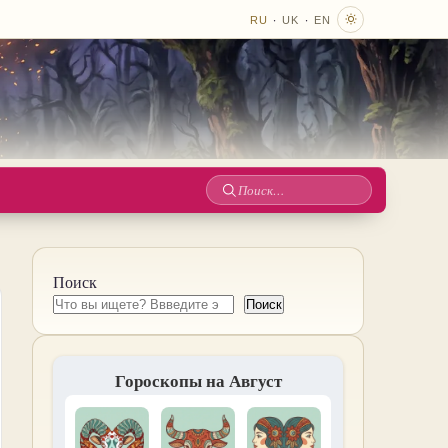
·
·
RU
UK
EN
Поиск
по
сайту
Поиск
Поиск
Гороскопы на Август