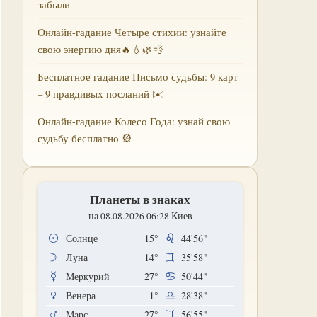
забыли
Онлайн-гадание Четыре стихии: узнайте
свою энергию дня🔥💧🌿💨
Бесплатное гадание Письмо судьбы: 9 карт
– 9 правдивых посланий ✉️
Онлайн-гадание Колесо Года: узнай свою
судьбу бесплатно 🎡
Планеты в знаках
на 08.08.2026 06:28 Киев
Солнце
15°
44'56"
Луна
14°
35'58"
Меркурий
27°
50'44"
Венера
1°
28'38"
Марс
27°
56'55"