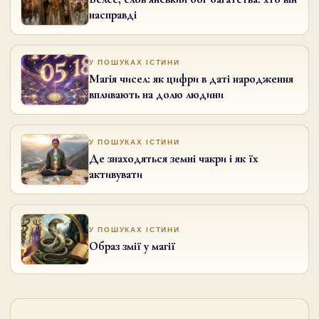
насправді
У ПОШУКАХ ІСТИНИ
Магія чисел: як цифри в даті народження
впливають на долю людини
У ПОШУКАХ ІСТИНИ
Де знаходяться земні чакри і як їх
активувати
У ПОШУКАХ ІСТИНИ
Образ змії у магії