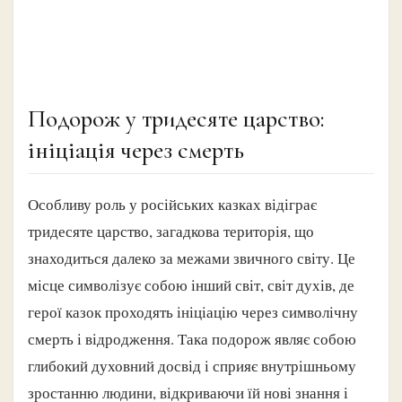
Подорож у тридесяте царство:
ініціація через смерть
Особливу роль у російських казках відіграє
тридесяте царство, загадкова територія, що
знаходиться далеко за межами звичного світу. Це
місце символізує собою інший світ, світ духів, де
герої казок проходять ініціацію через символічну
смерть і відродження. Така подорож являє собою
глибокий духовний досвід і сприяє внутрішньому
зростанню людини, відкриваючи їй нові знання і