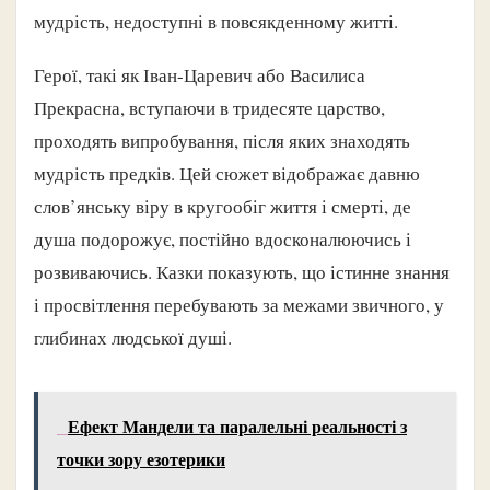
мудрість, недоступні в повсякденному житті.
Герої, такі як Іван-Царевич або Василиса
Прекрасна, вступаючи в тридесяте царство,
проходять випробування, після яких знаходять
мудрість предків. Цей сюжет відображає давню
слов’янську віру в кругообіг життя і смерті, де
душа подорожує, постійно вдосконалюючись і
розвиваючись. Казки показують, що істинне знання
і просвітлення перебувають за межами звичного, у
глибинах людської душі.
Ефект Мандели та паралельні реальності з
точки зору езотерики