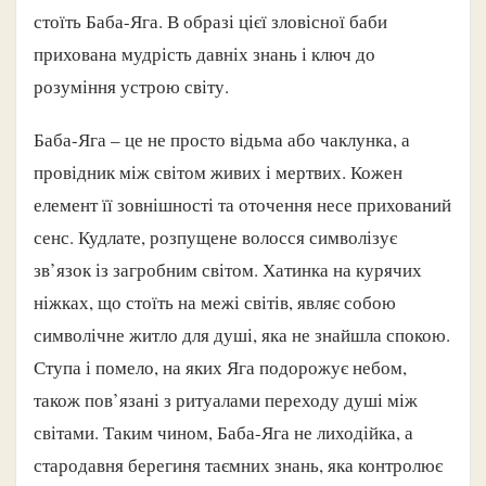
стоїть Баба-Яга. В образі цієї зловісної баби
прихована мудрість давніх знань і ключ до
розуміння устрою світу.
Баба-Яга – це не просто відьма або чаклунка, а
провідник між світом живих і мертвих. Кожен
елемент її зовнішності та оточення несе прихований
сенс. Кудлате, розпущене волосся символізує
зв’язок із загробним світом. Хатинка на курячих
ніжках, що стоїть на межі світів, являє собою
символічне житло для душі, яка не знайшла спокою.
Ступа і помело, на яких Яга подорожує небом,
також пов’язані з ритуалами переходу душі між
світами. Таким чином, Баба-Яга не лиходійка, а
стародавня берегиня таємних знань, яка контролює