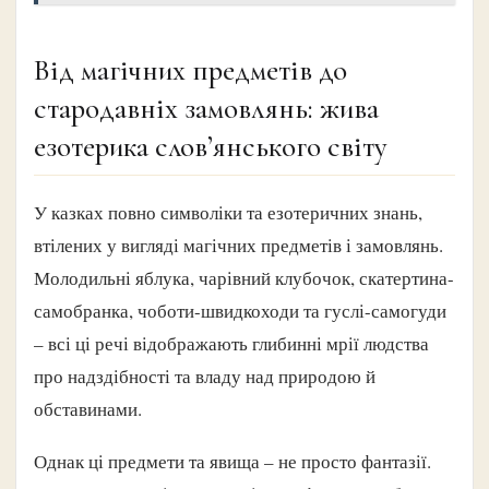
Від магічних предметів до
стародавніх замовлянь: жива
езотерика слов’янського світу
У казках повно символіки та езотеричних знань,
втілених у вигляді магічних предметів і замовлянь.
Молодильні яблука, чарівний клубочок, скатертина-
самобранка, чоботи-швидкоходи та гуслі-самогуди
– всі ці речі відображають глибинні мрії людства
про надздібності та владу над природою й
обставинами.
Однак ці предмети та явища – не просто фантазії.