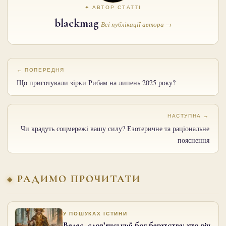
✦ АВТОР СТАТТІ
blackmag
Всі публікації автора →
← ПОПЕРЕДНЯ
Що приготували зірки Рибам на липень 2025 року?
НАСТУПНА →
Чи крадуть соцмережі вашу силу? Езотеричне та раціональне
пояснення
РАДИМО ПРОЧИТАТИ
У ПОШУКАХ ІСТИНИ
Велес, слов’янський бог багатства: хто він