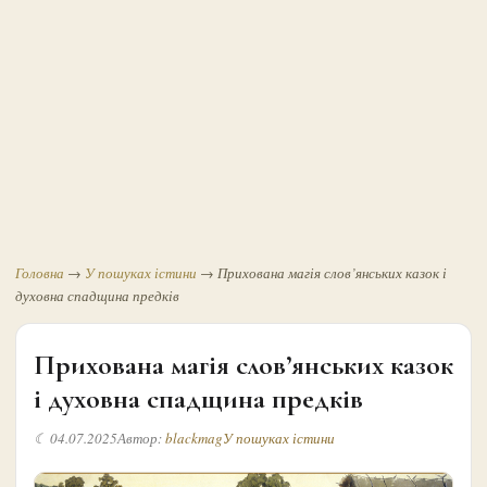
Головна
→
У пошуках істини
→
Прихована магія слов’янських казок і
духовна спадщина предків
Прихована магія слов’янських казок
і духовна спадщина предків
☾ 04.07.2025
Автор:
blackmag
У пошуках істини