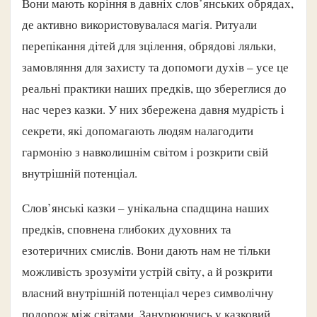
Вони мають коріння в давніх слов’янських обрядах,
де активно використовувалася магія. Ритуали
перепікання дітей для зцілення, обрядові ляльки,
замовляння для захисту та допомоги духів – усе це
реальні практики наших предків, що збереглися до
нас через казки. У них збережена давня мудрість і
секрети, які допомагають людям налагодити
гармонію з навколишнім світом і розкрити свій
внутрішній потенціал.
Слов’янські казки – унікальна спадщина наших
предків, сповнена глибоких духовних та
езотеричних смислів. Вони дають нам не тільки
можливість зрозуміти устрій світу, а й розкрити
власний внутрішній потенціал через символічну
подорож між світами. Занурюючись у казковий