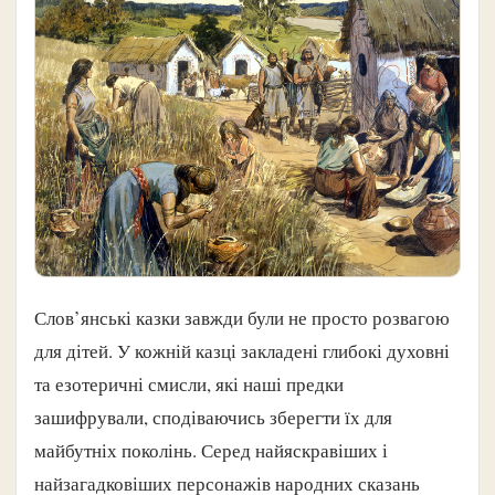
Слов’янські казки завжди були не просто розвагою
для дітей. У кожній казці закладені глибокі духовні
та езотеричні смисли, які наші предки
зашифрували, сподіваючись зберегти їх для
майбутніх поколінь. Серед найяскравіших і
найзагадковіших персонажів народних сказань