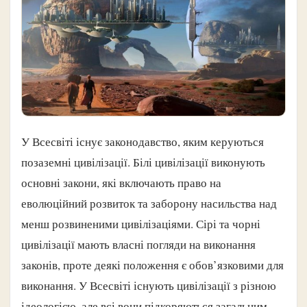
У Всесвіті існує законодавство, яким керуються
позаземні цивілізації. Білі цивілізації виконують
основні закони, які включають право на
еволюційний розвиток та заборону насильства над
менш розвиненими цивілізаціями. Сірі та чорні
цивілізації мають власні погляди на виконання
законів, проте деякі положення є обов’язковими для
виконання. У Всесвіті існують цивілізації з різною
ідеологією, але всі вони підкоряються загальним