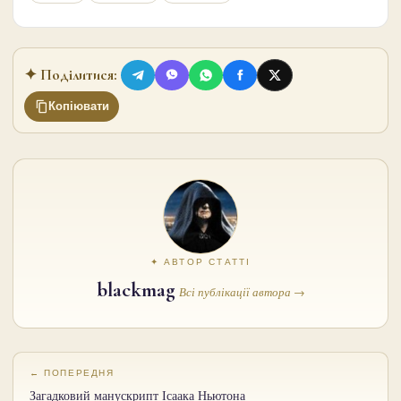
✦ Поділитися:
Копіювати
✦ АВТОР СТАТТІ
blackmag
Всі публікації автора →
← ПОПЕРЕДНЯ
Загадковий манускрипт Ісаака Ньютона