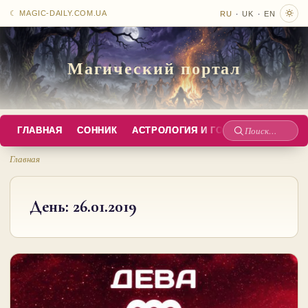
·
·
☾ MAGIC-DAILY.COM.UA
RU
UK
EN
Магический портал
ГЛАВНАЯ
СОННИК
АСТРОЛОГИЯ И ГОРОСКОПЫ
РУС
Поиск
по
Главная
сайту
День:
26.01.2019